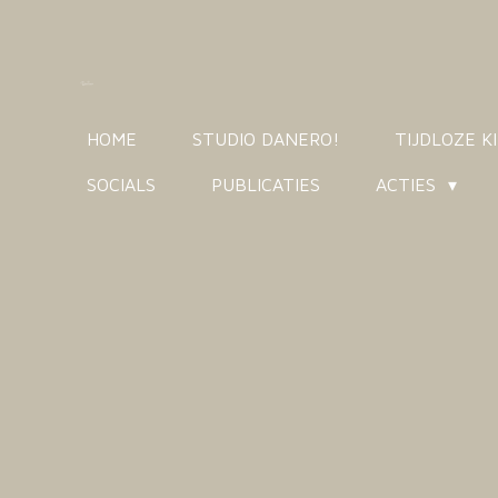
Ga
direct
naar
de
HOME
STUDIO DANERO!
TIJDLOZE 
hoofdinhoud
SOCIALS
PUBLICATIES
ACTIES