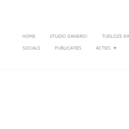
Ga
direct
naar
de
HOME
STUDIO DANERO!
TIJDLOZE K
hoofdinhoud
SOCIALS
PUBLICATIES
ACTIES