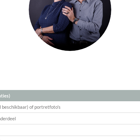
ties)
al beschikbaar) of portretfoto's
nderdeel