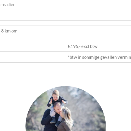
ens-dier
e 8 km om
€195,- excl btw
*btw in sommige gevallen vermi