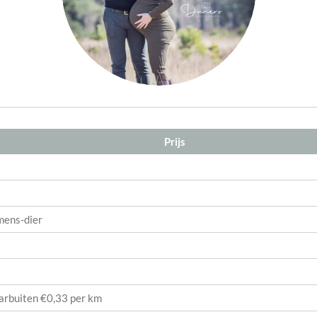
Prijs
mens-dier
aarbuiten €0,33 per km